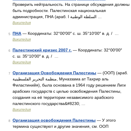
Проверить нейтральность. На странице обсуждения должны
быть подробности. Палестинская национальная
администрация, ПНА (араб. السلطة الوطنية ا …
Википедия
ПНА
— Координаты: 32°00′00″ с. ш. 35°10′00″ в. д. / …
5
Википедия
Палестинский кризис 2007 г.
— Координаты: 32°00′00″
6
с. ш. 35°10′00″ в. д. / …
Википедия
Организация Освобождения Палестины
— (ООП) (араб.
7
منظمة التحرير الفلسطينية‎‎, Муназзама ат Тахрир аль
Филастинийя), была основана в 1964 году решением Лиги
арабских государств с целью освобождения Палестины,
создания на её территории независимого арабского
палестинского государства&#8230; …
Википедия
Организация освобождения Палестины
— У этого
8
термина существуют и другие значения, см. ООП