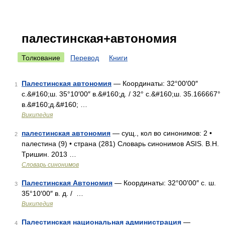
палестинская+автономия
Толкование
Перевод
Книги
Палестинская автономия
— Координаты: 32°00′00″
1
с.&#160;ш. 35°10′00″ в.&#160;д. / 32° с.&#160;ш. 35.166667°
в.&#160;д.&#160; …
Википедия
палестинская автономия
— сущ., кол во синонимов: 2 •
2
палестина (9) • страна (281) Словарь синонимов ASIS. В.Н.
Тришин. 2013 …
Словарь синонимов
Палестинская Автономия
— Координаты: 32°00′00″ с. ш.
3
35°10′00″ в. д. / …
Википедия
Палестинская национальная администрация
—
4